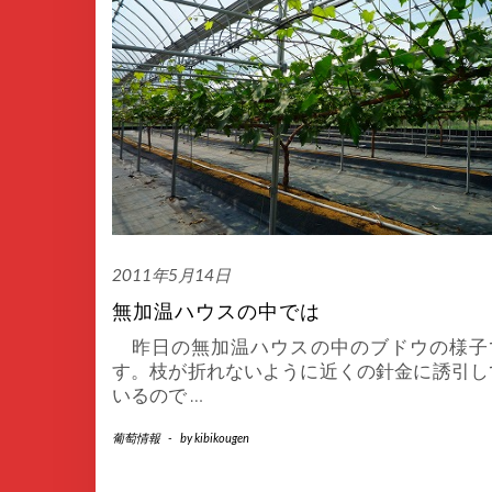
2011年5月14日
無加温ハウスの中では
昨日の無加温ハウスの中のブドウの様子
す。枝が折れないように近くの針金に誘引し
いるので
…
葡萄情報
-
by
kibikougen