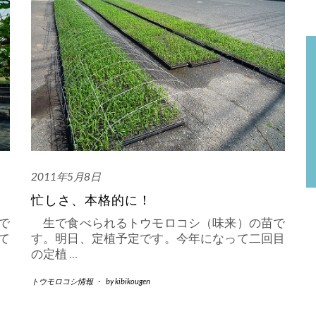
2011年5月8日
忙しさ、本格的に！
で
生で食べられるトウモロコシ（味来）の苗で
て
す。明日、定植予定です。今年になって二回目
の定植
…
トウモロコシ情報
-
by
kibikougen