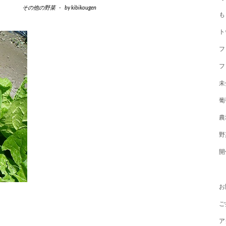
その他の野菜
-
by
kibikougen
も
ト
フ
フ
未
葡
農
野
開
お
ご
ア