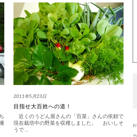
2011年5月23日
目指せ大百姓への道！
ち
近くのうどん屋さんの「百菜」さんの依頼で
播
現在栽培中の野菜を収穫しました。 おいしそ
お
うで
…
そ