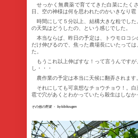
せっかく無農薬で育ててきた白菜にたくさ
日、空の神様は何を思われたのかいきなり雹
時間にして５分以上、結構大きな粒でした
の天気はどうしたの、という感じでした。
本当ならば、昨日の予定は、トウモロコシ
だけ伸びるので、焦った農場長にいたっては
た。
もうこれ以上伸ばすな！って言うんですが
し・・・
農作業の予定は本当に天候に翻弄されます
それにしても可哀想なチョウチョウ！。白
雹で穴があくとわかっていたら殺生はしなか
その他の野菜
-
by
kibikougen