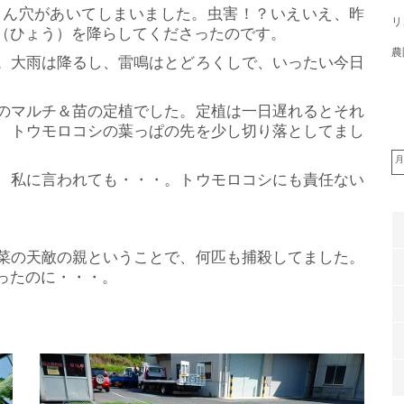
ん穴があいてしまいました。虫害！？いえいえ、昨
リ
（ひょう）を降らしてくださったのです。
農
。大雨は降るし、雷鳴はとどろくしで、いったい今日
のマルチ＆苗の定植でした。定植は一日遅れるとそれ
、トウモロコシの葉っぱの先を少し切り落としてまし
月
、私に言われても・・・。トウモロコシにも責任ない
。
菜の天敵の親ということで、何匹も捕殺してました。
ったのに・・・。