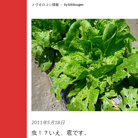
トウモロコシ情報
-
by
kibikougen
2011年5月18日
虫！？いえ、雹です。