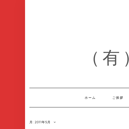
Skip
to
content
（有
ホーム
ご挨拶
月:
2011年5月