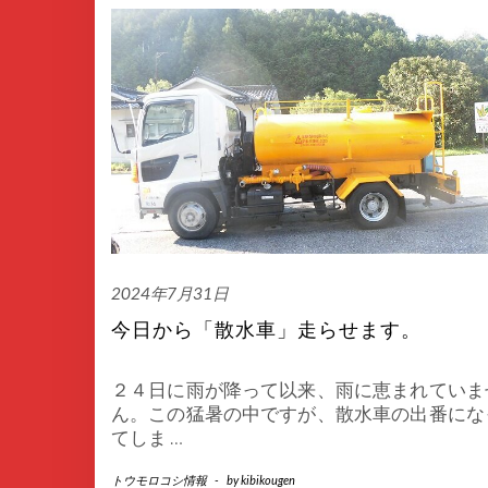
2024年7月31日
今日から「散水車」走らせます。
２４日に雨が降って以来、雨に恵まれていま
ん。この猛暑の中ですが、散水車の出番にな
てしま
…
トウモロコシ情報
-
by
kibikougen