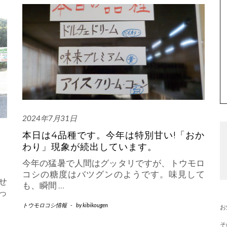
2024年7月31日
本日は4品種です。今年は特別甘い!「おか
わり」現象が続出しています。
今年の猛暑で人間はグッタリですが、トウモロ
コシの糖度はバツグンのようです。味見して
せ
も、瞬間
…
っ
トウモロコシ情報
-
by
kibikougen
お
そ