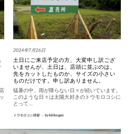
2024年7月26日
先
土日にご来店予定の方、大変申し訳ござ
で
いませんが、土日は、店頭に並ぶのは、
先をカットしたものか、サイズの小さい
ものだけです。申し訳ありません。
店
猛暑の中、雨が降らない日々が続いています。
ッ
このような日々は太陽大好きのトウモロコシに
とって
…
トウモロコシ情報
-
by
kibikougen