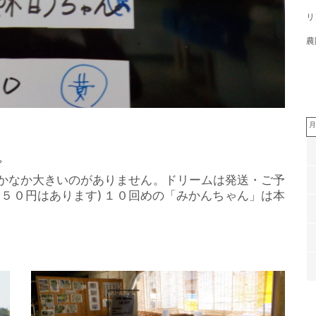
リ
農
月
。
かなか大きいのがありません。ドリームは発送・ご予
５０円はあります) １０回めの「みかんちゃん」は本