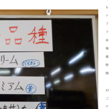
も
ト
フ
フ
未
葡
農
野
開
お
ご
ア