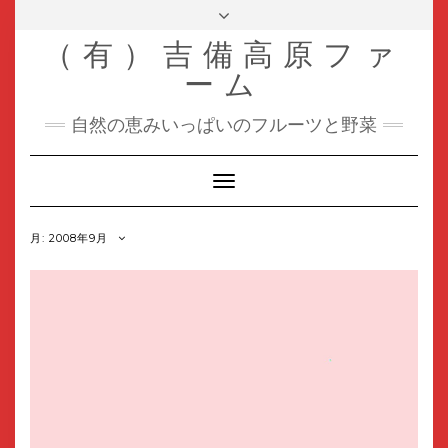
Skip
Toggle
header
to
（有）吉備高原ファ
content
ーム
自然の恵みいっぱいのフルーツと野菜
Toggle
Navigation
月:
2008年9月