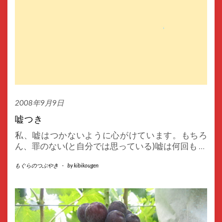
2008年9月9日
嘘つき
私、嘘はつかないように心がけています。もちろ
ん、罪のない(と自分では思っている)嘘は何回も
…
もぐらのつぶやき
-
by
kibikougen