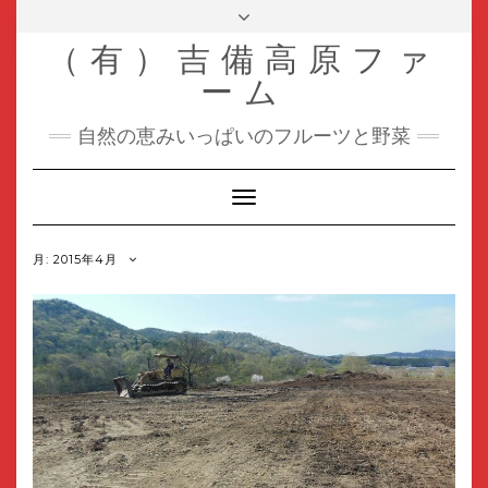
Skip
Toggle
header
to
（有）吉備高原ファ
content
ーム
自然の恵みいっぱいのフルーツと野菜
Toggle
Navigation
月:
2015年4月