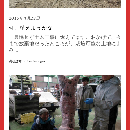
2015年4月23日
何、植えようかな
農場長が土木工事に燃えてます。おかげで、今
まで放棄地だったところが、栽培可能な土地によ
み
…
農場情報
-
by
kibikougen