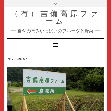
Skip
Toggle
header
to
（有）吉備高原ファ
content
ーム
自然の恵みいっぱいのフルーツと野菜
Toggle
Navigation
月:
2023年10月