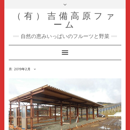
Skip
Toggle
header
to
（有）吉備高原ファ
content
ーム
自然の恵みいっぱいのフルーツと野菜
Toggle
Navigation
月:
2019年2月