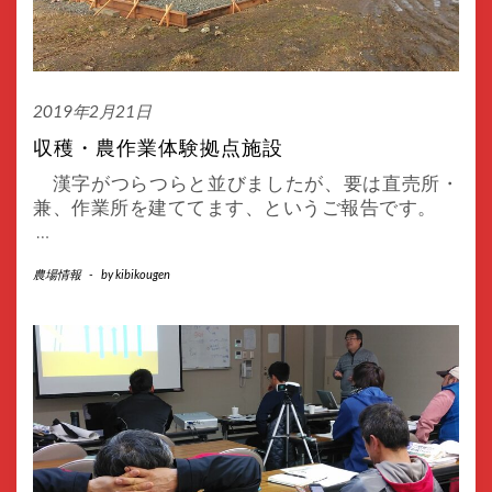
2019年2月21日
収穫・農作業体験拠点施設
漢字がつらつらと並びましたが、要は直売所・
兼、作業所を建ててます、というご報告です。
…
農場情報
-
by
kibikougen