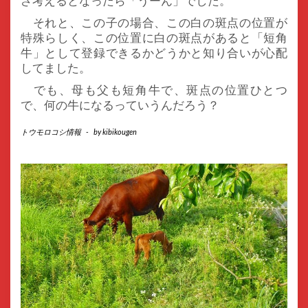
ざ考えるとなったら「うーん」でした。
それと、この子の場合、この白の斑点の位置が
特殊らしく、この位置に白の斑点があると「短角
牛」として登録できるかどうかと知り合いが心配
してました。
でも、母も父も短角牛で、斑点の位置ひとつ
で、何の牛になるっていうんだろう？
トウモロコシ情報
-
by
kibikougen