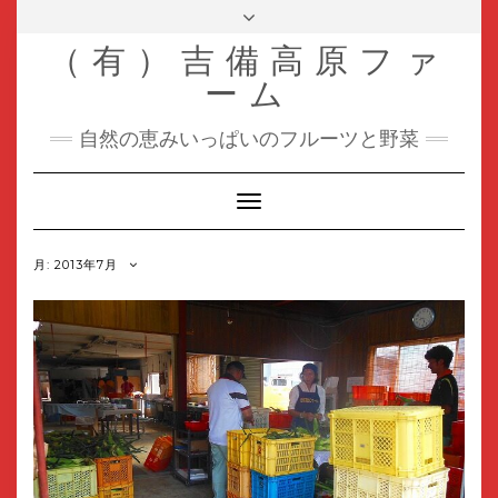
Skip
Toggle
header
to
（有）吉備高原ファ
content
ーム
自然の恵みいっぱいのフルーツと野菜
Toggle
Navigation
月:
2013年7月