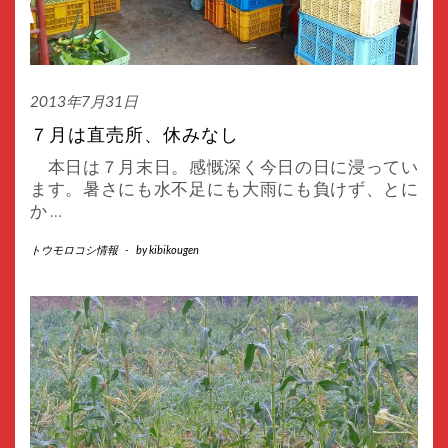
2013年7月31日
７月は直売所、休みなし
本日は７月末日。感慨深く今日の日に浸ってい
ます。暑さにも水不足にも大雨にも負けず、とに
か
…
トウモロコシ情報
-
by
kibikougen