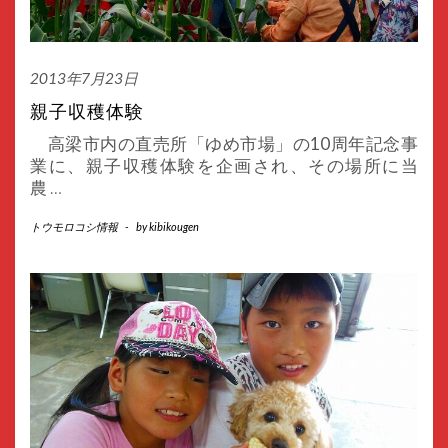
2013年7月23日
親子収穫体験
高梁市内の直売所「ゆめ市場」の10周年記念事
業に、親子収穫体験を企画され、その場所に当
農
…
トウモロコシ情報
-
by
kibikougen