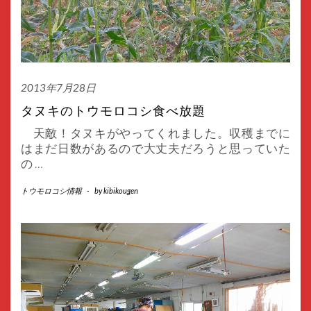
2013年7月28日
タヌキのトウモロコシ食べ放題
天敵！タヌキがやってくれました。収穫までに
はまだ日数があるので大丈夫だろうと思っていた
の
…
トウモロコシ情報
-
by
kibikougen