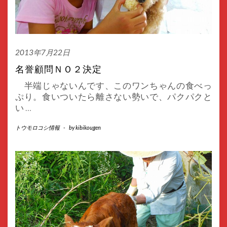
2013年7月22日
名誉顧問ＮＯ２決定
半端じゃないんです、このワンちゃんの食べっ
ぷり。食いついたら離さない勢いで、パクパクと
い
…
トウモロコシ情報
-
by
kibikougen