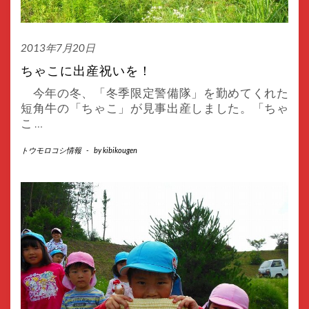
2013年7月20日
ちゃこに出産祝いを！
今年の冬、「冬季限定警備隊」を勤めてくれた
短角牛の「ちゃこ」が見事出産しました。「ちゃ
こ
…
トウモロコシ情報
-
by
kibikougen